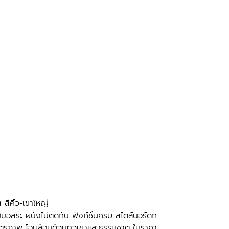
์ สีคิ้ว-เขาใหญ่
โฮมอิสระ ผนังไม่ติดกัน ฟังก์ชั่นครบ สไตล์นอร์ดิก
ตรภาพ โอบล้อมด้วยทิวเขาและธรรมชาติ ในราคา